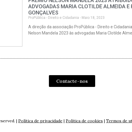
PRÉMIO NELSON MANDELA 2023 ATRIBUÍD
ADVOGADAS MARIA CLOTILDE ALMEIDA E
GONÇALVES
ProPública - Direito e Cidadania - Maio 18, 2023
A direção da associação ProPública - Direito e Cidadania
Nelson Mandela 2023 às advogadas Maria Clotilde Alme
Contacte-nos
eserved. |
Política de privacidade
|
Política de cookies
|
Termos de ut