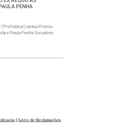
O EX AEQUO ÀS
 PAULA PENHA
 (‘ProPública’) atribui Prémio
ida e Paula Penha Gonçalves.
ilização
|
Livro de Reclamações